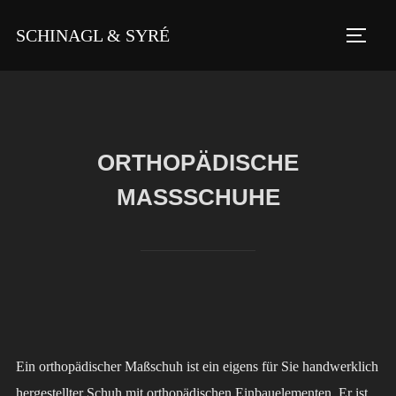
Zu
SCHINAGL & SYRÉ
Inhalten
SEIT
springen
ORTHOPÄDISCHE
MASSSCHUHE
Ein orthopädischer Maßschuh ist ein eigens für Sie handwerklich
hergestellter Schuh mit orthopädischen Einbauelementen. Er ist